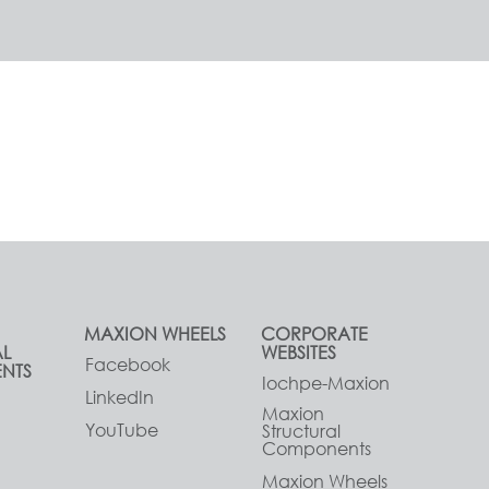
MAXION WHEELS
CORPORATE
AL
WEBSITES
Facebook
NTS
Iochpe-Maxion
LinkedIn
Maxion
YouTube
Structural
Components
Maxion Wheels