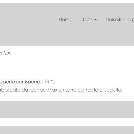
Home
Jobs
Unisciti all
(pagina
n S.A
corrente)
aperte corrispondenti "
".
 pubblicate da Iochpe-Maxion sono elencate di seguito.